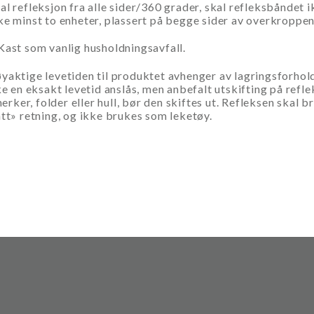
l refleksjon fra alle sider/360 grader, skal refleksbåndet 
ke minst to enheter, plassert på begge sider av overkroppen
ast som vanlig husholdningsavfall.
yaktige levetiden til produktet avhenger av lagringsforhol
ke en eksakt levetid anslås, men anbefalt utskifting på reflek
 merker, folder eller hull, bør den skiftes ut. Refleksen skal
att» retning, og ikke brukes som leketøy.