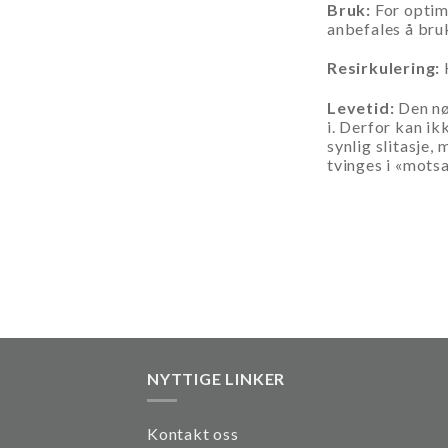
Bruk:
For optima
anbefales å bru
Resirkulering:
K
Levetid:
Den nø
i. Derfor kan ik
synlig slitasje,
tvinges i «mots
NYTTIGE LINKER
Kontakt oss