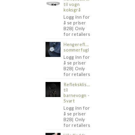
til vogn
koksgrå
Logg inn for
å se priser
B2B| Only
for retailers
Hengerefleks
sommerfugl
Logg inn for
å se priser
B2B| Only
for retailers
Refleksklistremerkeark
til
barnevogn -
Svart
Logg inn for
å se priser
B2B| Only
for retailers