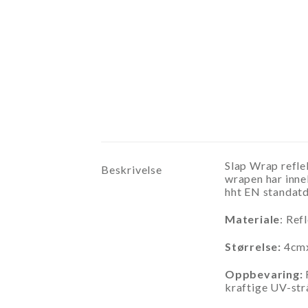
Slap Wrap refl
Beskrivelse
wrapen har inneb
hht EN standatd
Materiale
: Ref
Størrelse:
4cm
Oppbevaring:
kraftige UV-strå