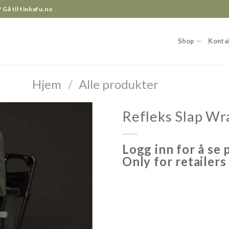
?
Gå til tinkafu.no
Shop
Konta
Hjem
/
Alle produkter
Refleks Slap Wr
Logg inn for å se 
Only for retailers