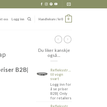
kt oss
Logg inn
Handlekurv /
kr
0
0
Du liker kanskje
ap
også…
priser B2B|
Refleksstropp
til vogn
svart
Logg inn for
å se priser
B2B| Only
for retailers
Refleksstropp