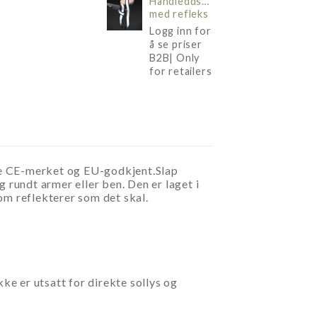
Håndleddsrem
med refleks
Logg inn for
å se priser
B2B| Only
for retailers
e CE-merket og EU-godkjent.Slap
 rundt armer eller ben. Den er laget i
om reflekterer som det skal.
t
e er utsatt for direkte sollys og