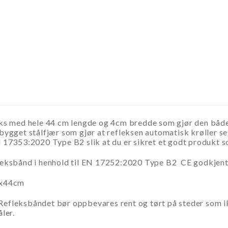
eks med hele 44 cm lengde og 4cm bredde som gjør den båd
ygget stålfjær som gjør at refleksen automatisk krøller seg
 17353:2020 Type B2 slik at du er sikret et godt produkt s
leksbånd i henhold til EN 17252:2020 Type B2 CE godkjen
x44cm
Refleksbåndet bør oppbevares rent og tørt på steder som ikk
ler.