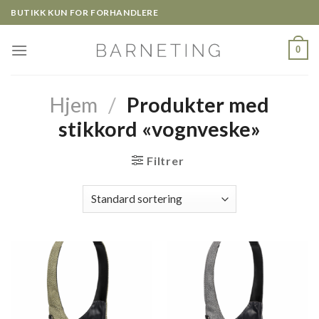
Skip
BUTIKK KUN FOR FORHANDLERE
to
content
0
Hjem
/
Produkter med
stikkord «vognveske»
Filtrer