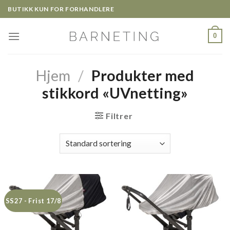
Skip
BUTIKK KUN FOR FORHANDLERE
to
content
0
Hjem
/
Produkter med
stikkord «UVnetting»
Filtrer
SS27 - Frist 17/8