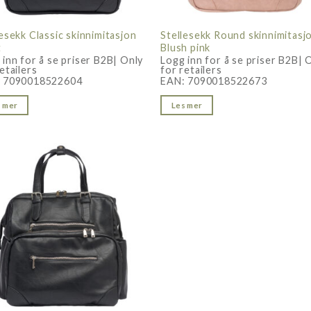
lesekk Classic skinnimitasjon
Stellesekk Round skinnimitasj
t
Blush pink
 inn for å se priser B2B| Only
Logg inn for å se priser B2B| 
etailers
for retailers
:
7090018522604
EAN:
7090018522673
 mer
Les mer