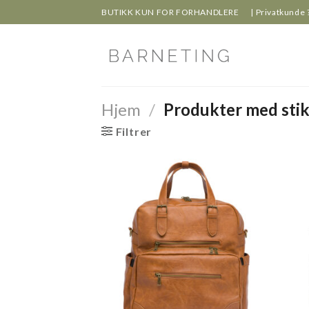
Skip
BUTIKK KUN FOR FORHANDLERE
| Privatkunde 
to
content
Hjem
/
Produkter med stik
Filtrer