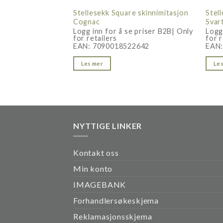
Stellesekk Square skinnimitasjon
Stel
Cognac
Svar
Logg inn for å se priser B2B| Only
Logg
for retailers
for r
EAN:
7090018522642
EAN
Les mer
Les
NYTTIGE LINKER
Kontakt oss
Min konto
IMAGEBANK
Forhandlersøkeskjema
Reklamasjonsskjema