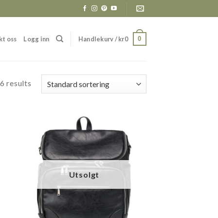
kt oss
Logg inn
Handlekurv /
kr
0
0
6 results
Utsolgt