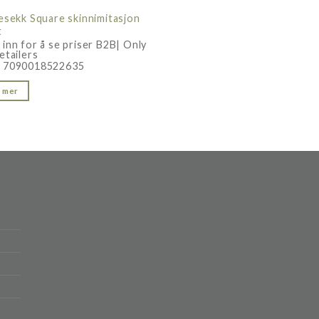
lesekk Square skinnimitasjon
t
 inn for å se priser B2B| Only
etailers
:
7090018522635
 mer