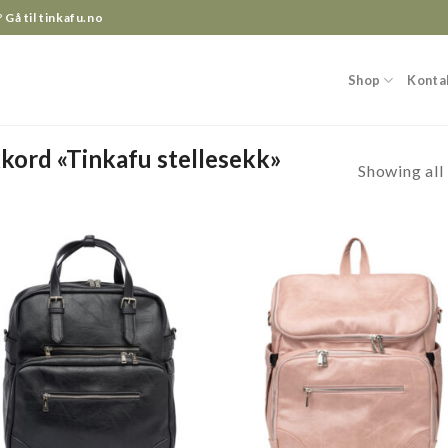
?
Gå til tinkafu.no
Shop
Konta
kord «Tinkafu stellesekk»
Showing all 