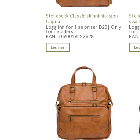
Stellesekk Classic skinnimitasjon
Stel
Cognac
svar
Logg inn for å se priser B2B| Only
Logg
for retailers
for r
EAN:
7090018522628
EAN
Les mer
Les