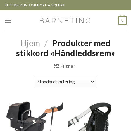
Skip
BUTIKK KUN FOR FORHANDLERE
to
content
0
Hjem
/
Produkter med
stikkord «Håndleddsrem»
Filtrer