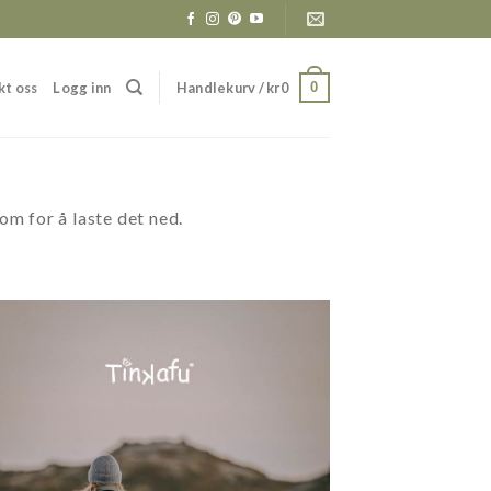
kt oss
Logg inn
Handlekurv /
kr
0
0
som for å laste det ned.