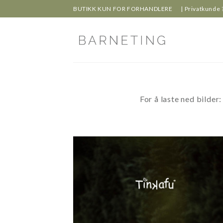
Skip
BUTIKK KUN FOR FORHANDLERE
| Privatkunde 
to
content
For å laste ned bilder: